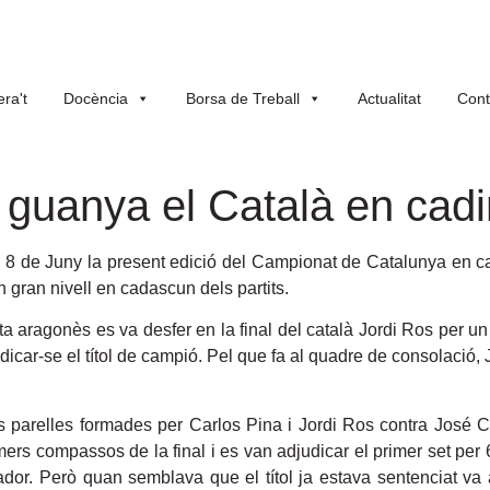
ra't
Docència
Borsa de Treball
Actualitat
Cont
 guanya el Català en cadi
 al 8 de Juny la present edició del Campionat de Catalunya en c
 gran nivell en cadascun dels partits.
nista aragonès es va desfer en la final del català Jordi Ros per 
djudicar-se el títol de campió. Pel que fa al quadre de consolac
 les parelles formades per Carlos Pina i Jordi Ros contra José
mers compassos de la final i es van adjudicar el primer set per 
ador. Però quan semblava que el títol ja estava sentenciat va a