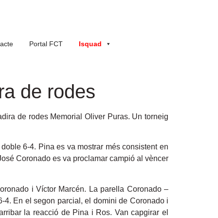
acte
Portal FCT
Isquad
ra de rodes
adira de rodes Memorial Oliver Puras. Un torneig
un doble 6-4. Pina es va mostrar més consistent en
ió, José Coronado es va proclamar campió al vèncer
 Coronado i Víctor Marcén. La parella Coronado –
6-4. En el segon parcial, el domini de Coronado i
rribar la reacció de Pina i Ros. Van capgirar el