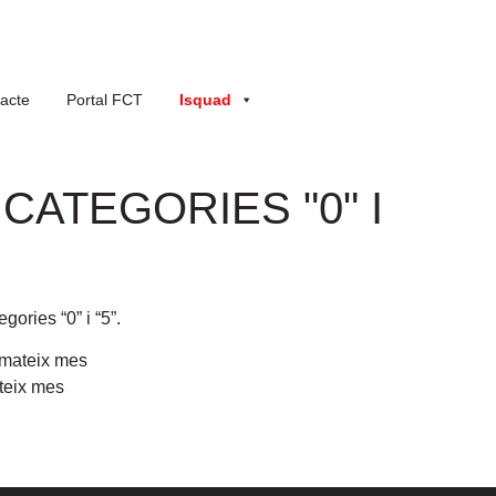
acte
Portal FCT
Isquad
CATEGORIES "0" I
ories “0” i “5”.
l mateix mes
ateix mes