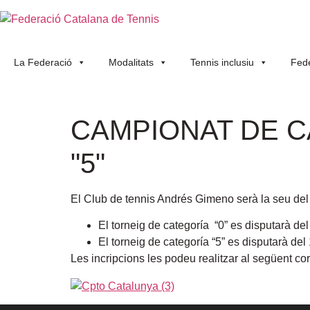
La Federació
Modalitats
Tennis inclusiu
Fede
CAMPIONAT DE CA
"5"
El Club de tennis Andrés Gimeno serà la seu del
El torneig de categoría “0” es disputarà del
El torneig de categoría “5” es disputarà del
Les incripcions les podeu realitzar al següent co