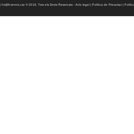
ct@fctennis.cat © 2016, Tots els Drets Reservats - Avís legal | Política de Privacitat | Políti