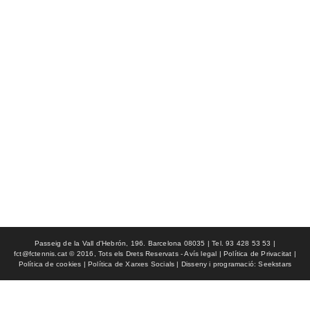
Passeig de la Vall d'Hebrón, 196. Barcelona 08035 | Tel. 93 428 53 53 |
fct@fctennis.cat © 2016, Tots els Drets Reservats - Avís legal | Política de Privacitat |
Política de cookies | Política de Xarxes Socials | Disseny i programació: Seekstars