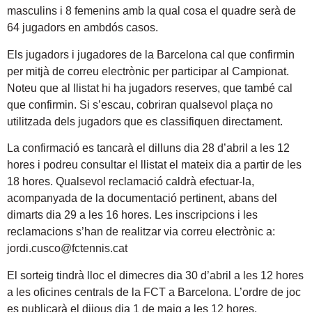
masculins i 8 femenins amb la qual cosa el quadre serà de
64 jugadors en ambdós casos.
Els jugadors i jugadores de la Barcelona cal que confirmin
per mitjà de correu electrònic per participar al Campionat.
Noteu que al llistat hi ha jugadors reserves, que també cal
que confirmin. Si s’escau, cobriran qualsevol plaça no
utilitzada dels jugadors que es classifiquen directament.
La confirmació es tancarà el dilluns dia 28 d’abril a les 12
hores i podreu consultar el llistat el mateix dia a partir de les
18 hores. Qualsevol reclamació caldrà efectuar-la,
acompanyada de la documentació pertinent, abans del
dimarts dia 29 a les 16 hores. Les inscripcions i les
reclamacions s’han de realitzar via correu electrònic a:
jordi.cusco@fctennis.cat
El sorteig tindrà lloc el dimecres dia 30 d’abril a les 12 hores
a les oficines centrals de la FCT a Barcelona. L’ordre de joc
es publicarà el dijous dia 1 de maig a les 12 hores.