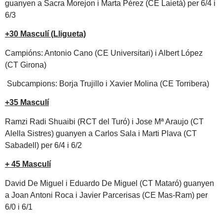
guanyen a Sacra Morejon i Marta Pérez (CE Laietà) per 6/4 i
6/3
+30 Masculí (Lligueta)
Campións: Antonio Cano (CE Universitari) i Albert López
(CT Girona)
Subcampions: Borja Trujillo i Xavier Molina (CE Torribera)
+35 Masculí
Ramzi Radi Shuaibi (RCT del Turó) i Jose Mª Araujo (CT
Alella Sistres) guanyen a Carlos Sala i Marti Plava (CT
Sabadell) per 6/4 i 6/2
+ 45 Masculí
David De Miguel i Eduardo De Miguel (CT Mataró) guanyen
a Joan Antoni Roca i Javier Parcerisas (CE Mas-Ram) per
6/0 i 6/1