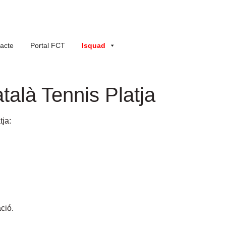
acte
Portal FCT
Isquad
talà Tennis Platja
tja:
ció.