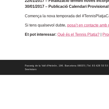
22/01/2017 – Finalització termini noves incor
30/01/2017 – Publicació Calendari Provisional 
Comença la nova temporada del #TennisPlatjaCa
Si tens qualsevol dubte,
posa’t en contacte amb 
Et pot interessar:
Què és el Tennis Platja?
|
Pro
Passeig de la Vall d'Hebrón, 196. Barcelona 08035 | Tel. 93 428 53 53 | f
Seekstars