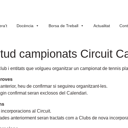
ra't
Docència
Borsa de Treball
Actualitat
Cont
itud campionats Circuit Ca
club i entitats que volgueu organitzar un campionat de tennis pla
proves
anterior, heu de confirmar si seguireu organitzant-les.
gin confirmat seran exclosos del Calendari.
ns
 incorporacions al Circuit.
cades anteriorment seran tractats com a Clubs de nova incorpora