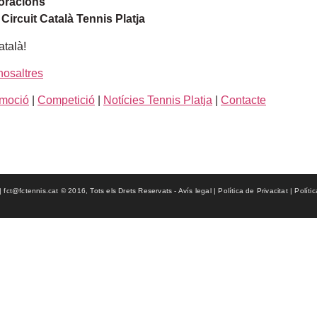
poracions
Circuit Català Tennis Platja
talà!
nosaltres
moció
|
Competició
|
Notícies Tennis Platja
|
Contacte
ct@fctennis.cat © 2016, Tots els Drets Reservats - Avís legal | Política de Privacitat | Políti