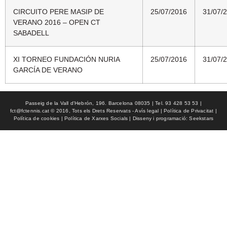
CIRCUITO PERE MASIP DE
25/07/2016
31/07/
VERANO 2016 – OPEN CT
SABADELL
XI TORNEO FUNDACIÓN NURIA
25/07/2016
31/07/
GARCÍA DE VERANO
Passeig de la Vall d'Hebrón, 196. Barcelona 08035 | Tel. 93 428 53 53 |
fct@fctennis.cat © 2016, Tots els Drets Reservats - Avís legal | Política de Privacitat |
Política de cookies | Política de Xarxes Socials | Disseny i programació: Seekstars