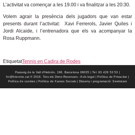
L’activitat va començar a les 19.00 i va finalitzar a les 20:30.
Volem agrair la presència dels jugadors que van estar
presents durant l’activitat: Xavi Ferrerols, Javier Quiles i
Jordi Alcaide, i l’entrenadora que els va acompanyar la
Rosa Ruppmann.
Etiquetat
Tennis en Cadira de Rodes
Passeig de la Vall d'Hebrón, 196. Barcelona 08035 | Tel. 93 428 53 53 |
fct@fctennis.cat © 2016, Tots els Drets Reservats - Avís legal | Política de Privacitat |
Política de cookies | Política de Xarxes Socials | Disseny i programació: Seekstars