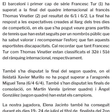
El barceloní i primer cap de sèrie Francesc Tur (1) ha
superat a la final del quadre internacional al francès
Thomas Vinatier (2) pel resultat de 6/1 i 6/2. La final ha
respost a les expectatives creades al llarg dels tres dies
de competició, en els que s’ha pogut veure grans partits
de tennis que han estat seguits per un nombrós públic que
ha sabut valorar i recompensar l’esforç que fan aquests
esportistes discapacitats. Cal recordar que tant Francesc
Tur com Thomas Vinatier estan classificats el 32è i 51è
del rànquing internacional, respectivament.
També s’ha disputat la final del segon quadre, on el
lleidatà Xavier Murillo no ha pogut superar a l’aragonès
Miguel Tena (6/4 6/4). També s’han disputat les finals de
consolació, on Martín Varela (primer quadre) i Ángel
González (segon quadre) han estat els campions.
La nostra jugadora, Elena Jacinto també ha conseguit
durant els dies 19- 24 de juliol el títol de finalista del 2on