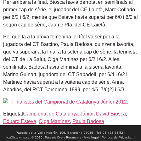
Per arribar a la final, Biosca havia derrotat en semifinals al
primer cap de sèrie, el jugador del CE Laietà, Marc Collado
per 6/2 i 6/2, mentre que Esteve havia superat per 6/0 i 6/0 al
segon cap de sèrie, Jaume Pla, del CE Laietà.
Pel que fa a la prova femenina, el títol va ser per a la
jugadora del CT Barcino, Paula Badosa, quinzena favorita,
que va superar a la final a la setena cap de sèrie, la tennista
del CT de La Salut, Olga Martínez per 6/2 i 6/2. A les
semifinals, Badosa havia eliminat a la sisena favorita,
Marina Guinart, jugadora del CT Sabadell, per 6/4 i 6/2 i
Martinez havia superat a la vuitena cap de sèrie, Anna
Abadías, del RCT Barcelona-1899, per 4/6, 7/6(2) i 6/3.
Etiquetat
Campionat de Catalunya Júnior
,
David Biosca
,
Eduard Esteve
,
Olga Martínez
,
Paula Badosa
Passeig de la Vall d'Hebrón, 196. Barcelona 08035 | Tel. 93 428 53 53 |
fct@fctennis.cat © 2016, Tots els Drets Reservats - Avís legal | Política de Privacitat |