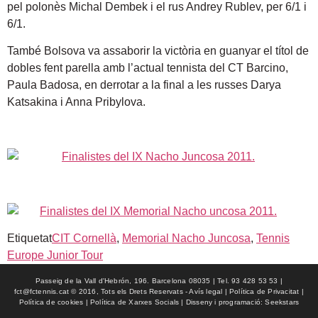
pel polonès Michal Dembek i el rus Andrey Rublev, per 6/1 i
6/1.
També Bolsova va assaborir la victòria en guanyar el títol de
dobles fent parella amb l’actual tennista del CT Barcino,
Paula Badosa, en derrotar a la final a les russes Darya
Katsakina i Anna Pribylova.
Etiquetat
CIT Cornellà
,
Memorial Nacho Juncosa
,
Tennis
Europe Junior Tour
Passeig de la Vall d'Hebrón, 196. Barcelona 08035 | Tel. 93 428 53 53 |
fct@fctennis.cat © 2016, Tots els Drets Reservats - Avís legal | Política de Privacitat |
Política de cookies | Política de Xarxes Socials | Disseny i programació: Seekstars