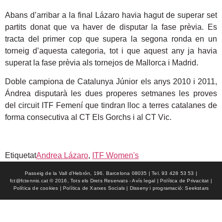
Abans d’arribar a la final Lázaro havia hagut de superar set
partits donat que va haver de disputar la fase prèvia. Es
tracta del primer cop que supera la segona ronda en un
torneig d’aquesta categoria, tot i que aquest any ja havia
superat la fase prèvia als tornejos de Mallorca i Madrid.
Doble campiona de Catalunya Júnior els anys 2010 i 2011,
Ándrea disputarà les dues properes setmanes les proves
del circuit ITF Femení que tindran lloc a terres catalanes de
forma consecutiva al CT Els Gorchs i al CT Vic.
Etiquetat
Andrea Lázaro
,
ITF Women's
Passeig de la Vall d'Hebrón, 196. Barcelona 08035 | Tel. 93 428 53 53 |
fct@fctennis.cat © 2016, Tots els Drets Reservats - Avís legal | Política de Privacitat |
Política de cookies | Política de Xarxes Socials | Disseny i programació: Seekstars