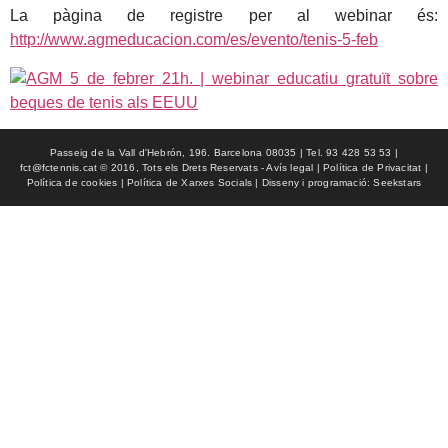
La pàgina de registre per al webinar és:
http://www.agmeducacion.com/es/evento/tenis-5-feb
Passeig de la Vall d'Hebrón, 196. Barcelona 08035 | Tel. 93 428 53 53 |
fct@fctennis.cat © 2016, Tots els Drets Reservats - Avís legal | Política de Privacitat |
Política de cookies | Política de Xarxes Socials | Disseny i programació: Seekstars