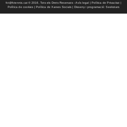
fct@fctennis.cat © 2016, Tots els Drets Reservats - Avís legal | Política de Privacitat |
Política de cookies | Política de Xarxes Socials | Disseny i programació: Seekstars