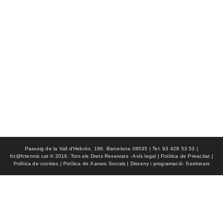
Passeig de la Vall d'Hebrón, 196. Barcelona 08035 | Tel. 93 428 53 53 |
fct@fctennis.cat © 2016, Tots els Drets Reservats - Avís legal | Política de Privacitat |
Política de cookies | Política de Xarxes Socials | Disseny i programació: Seekstars