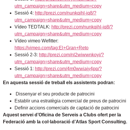
utm_campaign=share&utm_medium=copy
Sessió 4:
http://prezi.com/nunkqihl-iq8/?
utm_campaign=share&utm_medium=copy
Vídeo TEDTALK:
http://prezi.com/nunkqihl-iq8/?
utm_campaign=share&utm_medium=copy
Vídeo vimeo Wefitter:
https://vimeo.com/tag:El+Gran+Reto
Sessió 2-3:
http://prezi.com/nl2wiwwnkoyi/?
utm_campaign=share&utm_medium=copy
Sessió 1:
http://prezi.com/4m0wwiajy4pp/?
utm_campaign=share&utm_medium=copy
En aquesta sessió de treball els assistents podran:
Dissenyar el seu producte de patrocini
Establir una estratègia comercial de preus de patrocini
Definir accions comercials de captació de patrocini
Aquest servei d’Oficina de Serveis a Clubs ofert per la
Federació amb la col·laboració d’Atlas Sport Consulting.